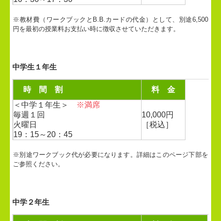
※教材費（ワークブックとB.B.カードの代金）として、別途6,500
円を最初の授業料お支払い時に徴収させていただきます。
中学生１年生
時 間 割
料 金
＜中学１年生＞
※満席
毎週１回
10,000円
火曜日
［税込］
19：15～20：45
※別途ワークブック代が必要になります。詳細はこのページ下部を
ご参照ください。
中学２年生